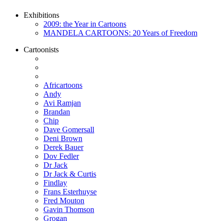
Exhibitions
2009: the Year in Cartoons
MANDELA CARTOONS: 20 Years of Freedom
Cartoonists
Africartoons
Andy
Avi Ramjan
Brandan
Chip
Dave Gomersall
Deni Brown
Derek Bauer
Dov Fedler
Dr Jack
Dr Jack & Curtis
Findlay
Frans Esterhuyse
Fred Mouton
Gavin Thomson
Grogan