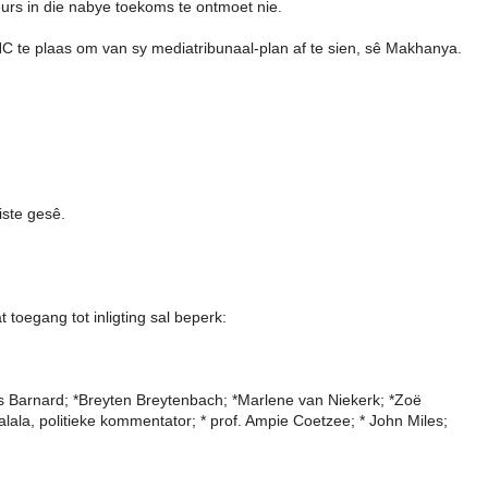
urs in die nabye toekoms te ontmoet nie.
C te plaas om van sy mediatribunaal-plan af te sien, sê Makhanya.
iste gesê.
oegang tot inligting sal beperk:
s Barnard; *Breyten Breytenbach; *Marlene van Niekerk; *Zoë
la, politieke kommentator; * prof. Ampie Coetzee; * John Miles;