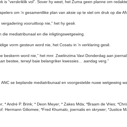
 is “verskriklik vol”. Sover hy weet, het Zuma geen planne om redakte
pelers om ’n gesamentlike plan van aksie op te stel om druk op die AN
 vergadering vooruitloop nie,” het hy gesê.
 die mediatribunaal en die inligtingswetgewing.
dige vorm gesteun word nie, het Cosatu in ’n verklaring gesê.
due beskerm word nie,” het mnr. Zwelinzima Vavi Donderdag aan joernal
eraan bestee, terwyl baie belangriker kwessies… aandag verg.”
e ANC se beplande mediatribunaal en voorgestelde nuwe wetgewing wat t
 * André P. Brink; * Deon Meyer; * Zakes Mda; *Braam de Vries; *Chri
 Hermann Giliomee; *Fred Khumalo, joernalis en skrywer; *Justice Mala