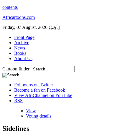
contents
Africartoons.com
Friday, 07 August, 2026
C.A.T.
Front Page
Archive
News
Books
About Us
Cartoon finder:
Follow us on Twitter
Become a fan on Facebook
View AfriChannel on YouTube
RSS
View
Voting details
Sidelines