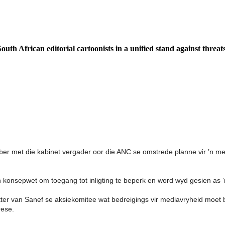
can editorial cartoonists in a unified stand against threats t
r met die kabinet vergader oor die ANC se omstrede planne vir ’n med
’n konsepwet om toegang tot inligting te beperk en word wyd gesien as
er van Sanef se aksiekomitee wat bedreigings vir mediavryheid moet b
rese.