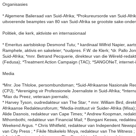
Organisasies
* Algemene Balieraad van Suid-Afrika; *Prokureursorde van Suid-Afr
uitvoerende beamptes van 80 van Suid-Afrika se grootste sake-onde
Politiek, die kerk, aktiviste en internasionaal
* Emeritus aartsbiskop Desmond Tutu; * kardinaal Wilfrid Napier, aa
Ramphele, aktivis en sakeleier; *oudpres. F.W. de Klerk; *dr. Pallo 
Suid-Afrika; *mnr. Betrand Pecquerie, direkteur van die Wêreld-redak
(Fedusa); *Treatment Action Campaign (TAC); *SANGONeT, internet-inli
Media
*Mnr. Joe Thloloe, persombundsman; *Suid-Afrikaanse Nasionale Redak
(CPJ); *Vereniging vir Professionele Joernaliste in Suid-Afrika; *Inte
*Max du Preez, veteraan-joernalis;
* Har­vey Tyson, oudredakteur van The Star; * mnr. William Bird, dire
Afrikaanse Redakteursforum; *Media-instituut vir Suider-Afrika (Misa)
Alide Dasnois, redakteur van Cape Times; * Andrew Koopman, redakte
Mthombothi, redakteur van Financial Mail; * Bongani Keswa, redakte
Week­end Argus. * Chris Whitfield, redakteur van Independent Newspa
van City Press ; * Fikile Ntsikelelo Moya, redakteur van The Witnes