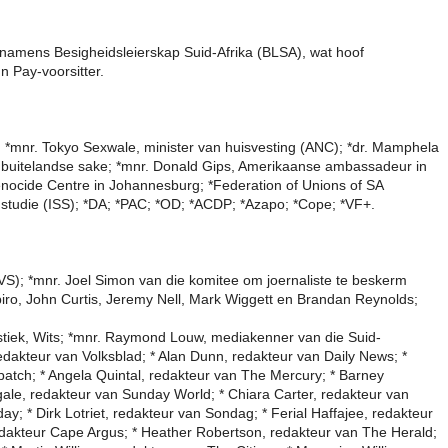
 namens Besigheidsleierskap Suid-Afrika (BLSA), wat hoof
 Pay-voorsitter.
; *mnr. Tokyo Sexwale, minister van huisvesting (ANC); *dr. Mamphela
van buitelandse sake; *mnr. Donald Gips, Amerikaanse ambassadeur in
ocide Centre in Johannesburg; *Fe­de­rat­ion of Unions of SA
idstudie (ISS); *DA; *PAC; *OD; *ACDP; *Azapo; *Cope; *VF+.
VS); *mnr. Joel Simon van die komitee om joernaliste te beskerm
hapiro, John Curtis, Jeremy Nell, Mark Wiggett en Brandan Reynolds;
alistiek, Wits; *mnr. Raymond Louw, mediakenner van die Suid-
redakteur van Volksblad; * Alan Dunn, redakteur van Daily News; *
tch; * Angela Quintal, redakteur van The Mercury; * Barney
ale, redakteur van Sunday World; * Chiara Carter, redakteur van
 * Dirk Lotriet, redakteur van Sondag; * Ferial Haffajee, redakteur
edakteur Cape Argus; * Heather Robertson, redakteur van The Herald;