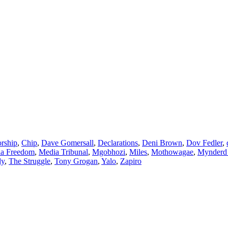
rship
,
Chip
,
Dave Gomersall
,
Declarations
,
Deni Brown
,
Dov Fedler
,
a Freedom
,
Media Tribunal
,
Mgobhozi
,
Miles
,
Mothowagae
,
Mynderd
dy
,
The Struggle
,
Tony Grogan
,
Yalo
,
Zapiro