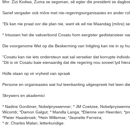
Mnr. Zizi Kodwa, Zuma se segsman, sê egter die president se dagboek
Sanef vergader ook môre met nie-regeringsorganisasies en ander rols
“Ek kan nie praat oor die plan nie, want ek wil nie Maandag (môre) se
* Intussen het die vakverbond Cosatu hom eergister gedistansieer van
Die voorgenome Wet op die Beskerming van Inligting kan nie in sy hui
“Cosatu kan nie iets ondersteun wat sal verseker dat korrupte indivi
“Dit is vir Cosatu baie eienaardig dat die regering nou soveel tyd hi
Húlle staan op vir vryheid van spraak
Persone en organisasies wat hul teenkanting uitgespreek het teen di
Skrywers en akademici
* Nadine Gordimer, Nobelpryswenner; * JM Coetzee, Nobelpryswenner;
Wicomb; *Damon Galgut; * Mandla Langa; *Etienne van Heerden; *prof.
*Pieter Haasbroek; *Hein Willemse; *Jeanette Ferreira;
* dr. Charles Malan; letterkundige.