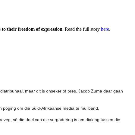
o their freedom of expression.
Read the full story
here
.
iatribunaal, maar dit is onseker of pres. Jacob Zuma daar gaan
 ’n poging om die Suid-Afrikaanse media te muilband.
eveg, sê die doel van die vergadering is om dialoog tussen die