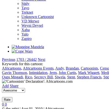
Stidy
Tayo
Treknet
Unknown Cartoonist
VD Merwe
Weyni Deysel
Xaba
Yalo
Zapiro
Previous
1703 / 26442
Next
Keywords for this cartoon:
Africartoons
,
Africartoons Events
,
Andy
,
Brandan
,
Cartoonists
,
Censo
Gavin Thomson
,
Intimidation
,
Jerm
,
John Curtis
,
Mark Wiggett
,
Medi
Qaps Mngadi
,
Rico
,
Secrecy Bill
,
Siwela
,
Stent
,
Stephen Francis
,
Sti
Add
Share
0
0
© the artist | Aug 01, 2010 | Africartoons