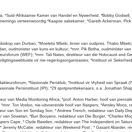
ika; *Suid-Afrikaanse Kamer van Handel en Nywerheid; *Bobby Godsell,
rnemings verteenwoordig;*Kaapse sakekamer; *Gareth Ackerman, Pick n
rtsbiskop van Durban; *Moeletsi Mbeki, broer van oudpres. Thabo Mbeki
Jordan, oudminister van kuns en kultuur; *mnr. Pik Botha, oudminister 
teursforum (WEF); *mnr. Tali Nates, direkteur van die Holocaust and Gen
gtingswebtuiste vir nie-regeringsorganisasies; *Instituut vir Sekerhe
teursforum; *Nasionale Persklub; *Instituut vir Vryheid van Spraak (I
rnasionale Persinstituut (IPI); *29 spotprenttekenaars, o.a. Jonathan S
kteur van Media Monitoring Africa; *prof. Anton Harber, hoof van joern
; *mnr. Ton Vosloo, nie-uitvoerende hoof van Nas­pers; *Ainsley Moos, 
ur van Son en Sondag Son; * Andrew Trench, redakteur van Daily Dispa
ur van Sowetan; *Bun Booyens, redakteur van Die Burger; *Charles Mog
pers Cape; * Clyde Bawden, redakteur van The Independent on Saturday;
s ; * Jeremy McCabe, redakteur van Weekend Post ; * Gasant Abarder, r