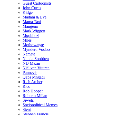
Guest Cartoonists
John Curtis
Kidge
Madam & Eve
Mama Taxi
Mangena
Mark Wiggett
Mgobhozi
Miles
Mothowagae
Mynderd Vosloo
Namate
Nanda Soobben
ND Mazin
Niël van Vuuren
Pannevis
Qaps Mngadi
Rich Archer
Rico
Rob Hooper
Roberto Millan
Siwela
Sociopolitical Memes
Stent
Stephen Francis