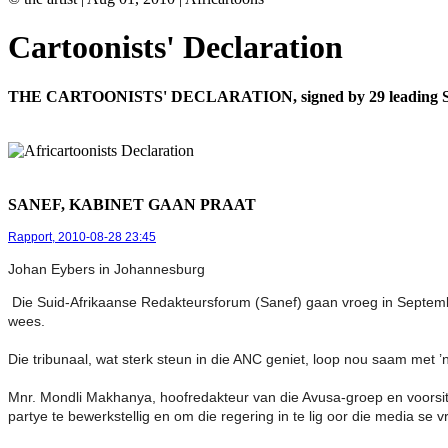
Cartoonists' Declaration
THE CARTOONISTS' DECLARATION, signed by 29 leading South Afri
SANEF, KABINET GAAN PRAAT
Rapport, 2010-08-28 23:45
Johan Eybers in Johannesburg
Die Suid-Afrikaanse Redakteursforum (Sanef) gaan vroeg in Septembe
wees.
Die tribunaal, wat sterk steun in die ANC geniet, loop nou saam met 
Mnr. Mondli Makhanya, hoofredakteur van die Avusa-groep en voorsitt
partye te bewerkstellig en om die regering in te lig oor die media se v