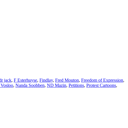
dr jack
,
F Esterhuyse
,
Findlay
,
Fred Mouton
,
Freedom of Expression
,
 Vosloo
,
Nanda Soobben
,
ND Mazin
,
Petitions
,
Protest Cartoons
,